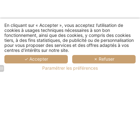
En cliquant sur « Accepter », vous acceptez l’utilisation de
cookies à usages techniques nécessaires à son bon
fonctionnement, ainsi que des cookies, y compris des cookies
tiers, à des fins statistiques, de publicité ou de personnalisation
pour vous proposer des services et des offres adaptés à vos
centres d’intérêts sur notre site.
✓ Accepter
✗ Refuser
Paramétrer les préférences
Hôtel Le
Hôtel Le
Hôtel Le
Pradey
Pradey
Pradey
Suite
Suite
Suite
Famille
Famille
Famille
Salon
Salon