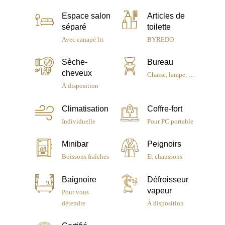
Espace salon
Articles de
séparé
toilette
Avec canapé lit
BYREDO
Sèche-
Bureau
cheveux
Chaise, lampe, …
À disposition
Climatisation
Coffre-fort
Individuelle
Pour PC portable
Minibar
Peignoirs
Boissons fraîches
Et chaussons
Le Pradey
Baignoire
Défroisseur
Chambres & Suites
vapeur
Pour vous
détendre
À disposition
Services